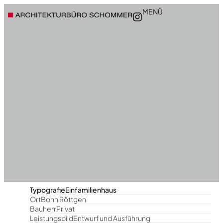
MENÜ
Typografie
Einfamilienhaus
Ort
Bonn Röttgen
Bauherr
Privat
Leistungsbild
Entwurf und Ausführung